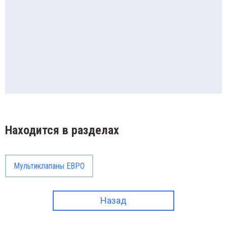
Штуц
анги
Элект
уцеры
Эмул
ектроклапаны
уляторы
Находится в разделах
Мультиклапаны ЕВРО
Назад