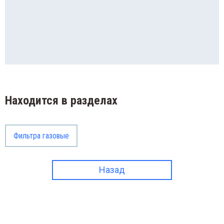
Штуц
анги
Элект
уцеры
Эмул
ектроклапаны
уляторы
Находится в разделах
Фильтра газовые
Назад